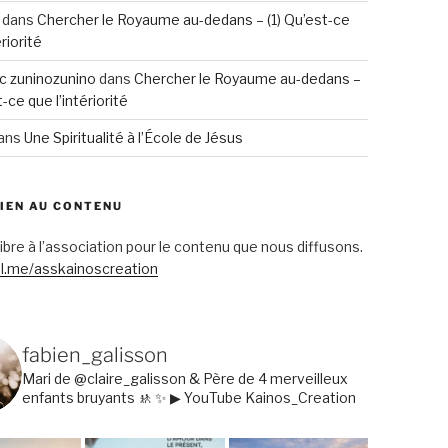
dans
Chercher le Royaume au-dedans – (1) Qu’est-ce
ériorité
c zuninozunino
dans
Chercher le Royaume au-dedans –
t-ce que l’intériorité
ans
Une Spiritualité à l’École de Jésus
TIEN AU CONTENU
libre à l’association pour le contenu que nous diffusons.
l.me/asskainoscreation
fabien_galisson
Mari de @claire_galisson & Père de 4 merveilleux
enfants bruyants 🚸
✨ ▶ YouTube Kainos_Creation