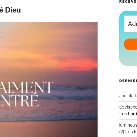
RECEVO
ré Dieu
DERNIE
annick
d
devisax
Les barri
luminou
(2) Les b