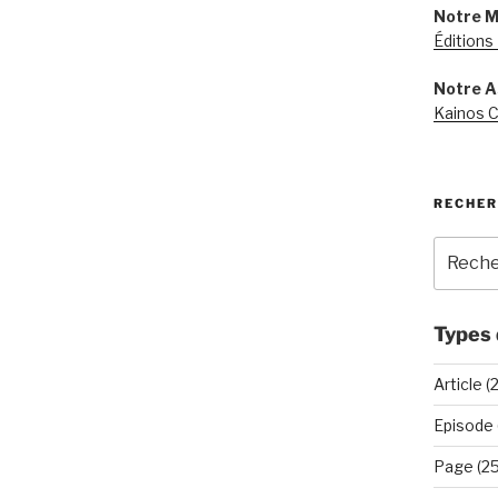
Notre M
Éditions
Notre A
Kainos C
RECHER
Recherc
pour
:
Types 
Article (
Episode 
Page (25