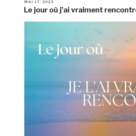
PUBLIÉ
MAI 17, 2023
LE
Le jour où j’ai vraiment rencont