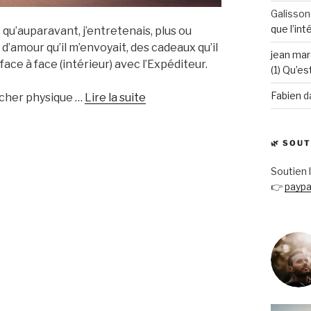
Galisson
que l’int
é qu’auparavant, j’entretenais, plus ou
 d’amour qu’il m’envoyait, des cadeaux qu’il
jean mar
 face à face (intérieur) avec l’Expéditeur.
(1) Qu’es
Fabien
d
“Le
ucher physique …
Lire la suite
jour
où
🌿 SOU
j’ai
vraiment
Soutien 
rencontré
👉
paypa
Dieu”