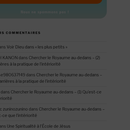
Nous ne spammons pas !
RS COMMENTAIRES
ans
Voir Dieu dans « les plus petits »
el KANON
dans
Chercher le Royaume au-dedans – (2)
ères à la pratique de l’intériorité
se980637f49
dans
Chercher le Royaume au-dedans –
arrières à la pratique de l’intériorité
dans
Chercher le Royaume au-dedans – (1) Qu’est-ce
ériorité
c zuninozunino
dans
Chercher le Royaume au-dedans –
t-ce que l’intériorité
ans
Une Spiritualité à l’École de Jésus