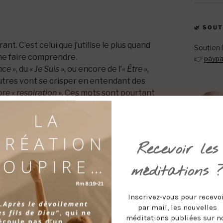
🌿 SOU
ant. C’est celui que j’utilise le plus quand
Soutien 
 me faire comprendre.
👉
paypa
nce »
, du
« Je Suis »
, ou encore de l’
« Être »
,
autres vont se crisper en entendant des
ore « respiration ».
Ces mots sont pourtant
ilisés ailleurs, notamment dans les
par peur, on rejette tout ce qui ne sonne
Recevoir les
méditations 
Inscrivez-vous pour recevo
ot
« mystique »
.
D’ailleurs, adolescente, je
par mail, les nouvelles
stique ! »
méditations publiées sur n