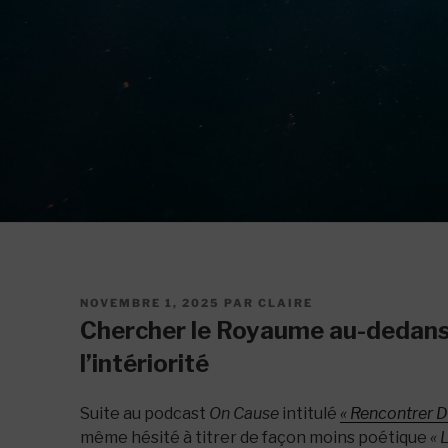
PUBLIÉ
NOVEMBRE 1, 2025
PAR
CLAIRE
LE
Chercher le Royaume au-dedans 
l’intériorité
Suite au podcast
On Cause
intitulé
« Rencontrer D
même hésité à titrer de façon moins poétique
« 