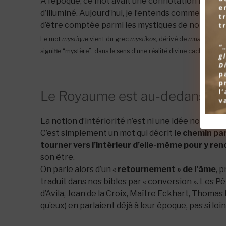
À l’époque, ce mot avait une connotation négativ
d’illuminé. Aujourd’hui, je l’entends comme « vivre
d’être comptée parmi les mystiques de notre gé
Le mot
mystique
vient du grec
mystikos
, dérivé de
mustérion
, u
signifie “mystère”, dans le sens d’une réalité divine cachée que s
Le Royaume est au-dedans de
La notion d’intériorité n’est ni une idée nouvelle
C’est simplement un mot qui décrit
le chemin pa
tourner vers l’intérieur d’elle-même pour y re
son être.
On parle alors d’un «
retournement » de l’âme
, 
traduit dans nos bibles par « conversion ». Les P
d’Avila, Jean de la Croix, Maître Eckhart, Thoma
qu’eux) en parlaient déjà à leur époque, pas si loi