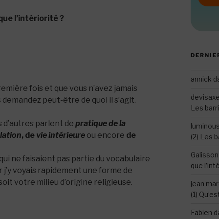
ue l’intériorité ?
DERNIE
annick
d
première fois et que vous n’avez jamais
devisax
s demandez peut-être de quoi il s’agit.
Les barri
is d’autres parlent de
pratique de la
luminou
lation
, de
vie intérieure
ou encore
de
(2) Les b
Galisson
ui ne faisaient pas partie du vocabulaire
que l’int
ar j’y voyais rapidement une forme de
oit votre milieu d’origine religieuse.
jean mar
(1) Qu’es
Fabien
d