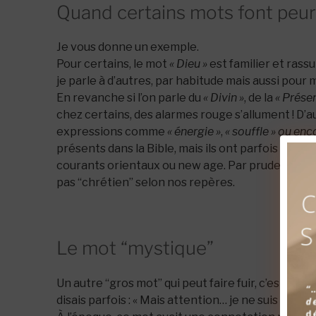
Quand certains mots font peur
Je vous donne un exemple.
Pour certains, le mot
« Dieu »
est familier et rassur
je parle à d’autres, par habitude mais aussi pour
En revanche si l’on parle du
« Divin »
, de la
« Prése
chez certains, des alarmes rouge s’allument ! D’
expressions comme
« énergie »
,
« souffle » ou enc
présents dans la Bible, mais ils ont parfois été ut
courants orientaux ou new age. Par prudence ou 
pas “chrétien” selon nos repères.
Le mot “mystique”
Un autre “gros mot” qui peut faire fuir, c’est le m
disais parfois : « Mais attention… je ne suis pas my