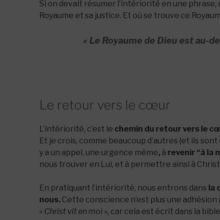
Si on devait résumer l’intériorité en une phrase, 
Royaume et sa justice. Et où se trouve ce Royaume ?
« Le Royaume de Dieu est au-de
Le retour vers le cœur
L’intériorité, c’est le
chemin du retour vers le c
Et je crois, comme beaucoup d’autres (et ils sont 
y a un appel, une urgence même
,
à
revenir “à la
nous trouver en Lui, et à permettre ainsi à Chris
En pratiquant l’intériorité, nous entrons dans
la 
nous.
Cette conscience n’est plus une adhésion
« Christ vit en moi »,
car cela est écrit dans la bibl