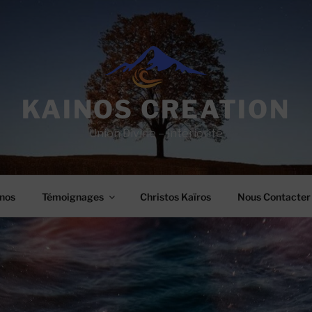
KAINOS CREATION
Union Divine – Intériorité
nos
Témoignages
Christos Kaïros
Nous Contacter