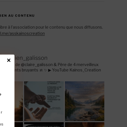
TIEN AU CONTENU
libre à l’association pour le contenu que nous diffusons.
l.me/asskainoscreation
fabien_galisson
Mari de @claire_galisson & Père de 4 merveilleux
enfants bruyants 🚸
✨ ▶ YouTube Kainos_Creation
?
ir
os