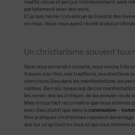
réalité vécue et perçue intérieurement, sans mê
parfaitement avec des mots.
Et je suis même convaincue qu’il existe des nive
en nous, Jésus nous ayant révélé la plus profond
Un christianisme souvent tourn
Sans nous en rendre compte, nous vivons très so
travers nos rites, nos traditions, nos émotions o
cherchons Dieu dans les manifestations, les par
visibles. Bien sûr, beaucoup de ces manifestations 
les renier, des les critiquer, de les annuler ou de 
Mais il nous faut reconnaître que nous sommes 
avec Dieu plutôt que dans la
communion
– ‘
comm
Nos pratiques chrétiennes reposent davantage s
que sur ce qu’Il
est
en nous et qui nous
sommes
en