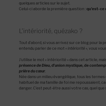
quelques articles sur le sujet.
Celui-ci aborde la première question :
qu’est-ce q
L’intériorité, quézako ?
Tout d’abord, si vous arrivez sur ce blog pour la 
entendu parler de ce mot
« intériorité »
, vous vou
J’utilise le mot « intériorité » dans cet article, ma
présence de Dieu
, d’
union mystique
, de
contemp
prière du cœur
.
Née dans un milieu évangélique, tous les termes q
habituel de ma famille de foi me repoussaient, c
danger. C’est peut-être aussi votre cas, quel que s