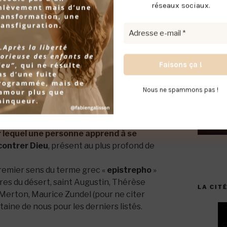
e pour moi, car il évoquait quelque chose
réseaux sociaux
.
 Dieu de l’intérieur » et je serais heureuse
nération.
n terme que l’on retrouve 27 fois dans la Bible. Ce mot
eul l’Esprit peut révéler intérieurement.
Nous ne spammons pas !
 nous
 ni une pratique récente.
r lequel une personne apprend à se
ncontrer Dieu
, présent au plus profond de
premier sens du terme grec «
epistrepho
»
ères du désert, saint Augustin, Thérèse
LA CITÉ
s Merton, Maurice Zundel (pour ne citer
ntaine de nous pour les derniers listés.