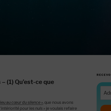
RECEVO
– (1) Qu’est-ce que
ieu au cœur du silence »
, que nous avons
L’intériorité pour les nuls »
je voulais refaire