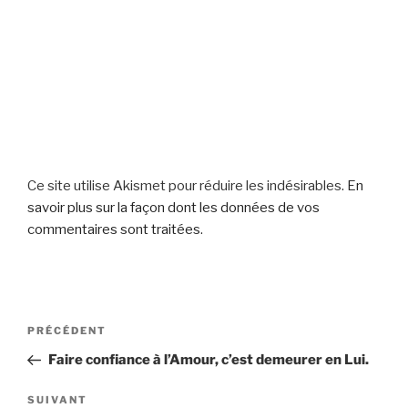
Ce site utilise Akismet pour réduire les indésirables.
En
savoir plus sur la façon dont les données de vos
commentaires sont traitées
.
Navigation
Article
PRÉCÉDENT
de
précédent
Faire confiance à l’Amour, c’est demeurer en Lui.
l’article
Article
SUIVANT