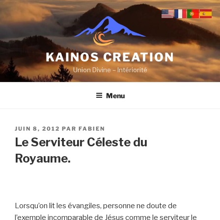
Aller
au
contenu
principal
KAINOS CREATION
Union Divine – Intériorité
Menu
PUBLIÉ
JUIN 8, 2012
PAR
FABIEN
LE
Le Serviteur Céleste du
Royaume.
Lorsqu’on lit les évangiles, personne ne doute de
l’exemple incomparable de Jésus comme le serviteur le