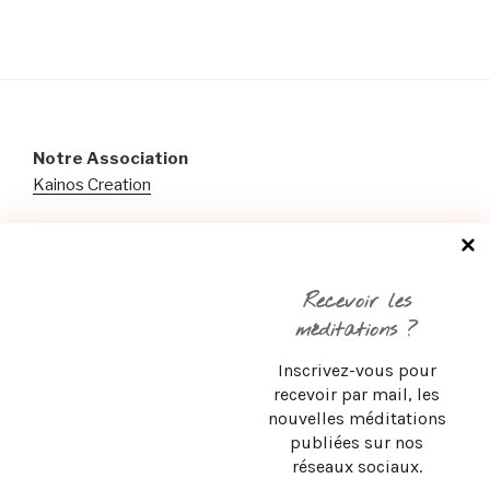
Notre Association
Kainos Creation
Notre Maison d’édition
Éditions ENCIEL
Recevoir les
@2012 Kainos Creation
méditations ?
Inscrivez-vous pour
recevoir par mail, les
ABONNEZ-VOUS À NOTRE NEWSLETTER
nouvelles méditations
publiées sur nos
réseaux sociaux
.