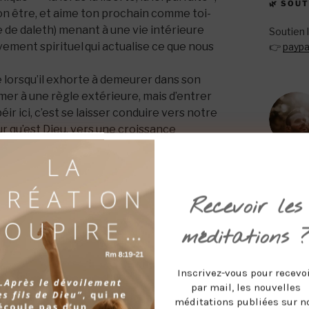
🌿 SOU
ton être, et aime ton prochain comme toi-
e de daleth) menant à une vie intérieure
Soutien 
ement spirituel qui actualise ce que nous
👉
paypa
 lorsqu’il exhorte à demeurer dans son
rmer à une règle extérieure, mais d’entrer
ir ici, c’est se laisser conduire vers notre
our qu’est Dieu, vers une croissance
 (
demouth
) au coeur de notre nature
Recevoir les
ue la
source
, la
matrice
ou la
profondeur
méditations 
(Luc 17:21).
Inscrivez-vous pour recevo
couvre ces « eaux intérieures » où notre
par mail, les nouvelles
 ces matrices intérieures nous donnent
méditations publiées sur n