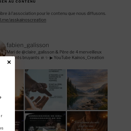
TIEN AU CONTENU
libre à l’association pour le contenu que nous diffusons.
l.me/asskainoscreation
fabien_galisson
Mari de @claire_galisson & Père de 4 merveilleux
enfants bruyants 🚸
✨ ▶ YouTube Kainos_Creation
?
ir
os