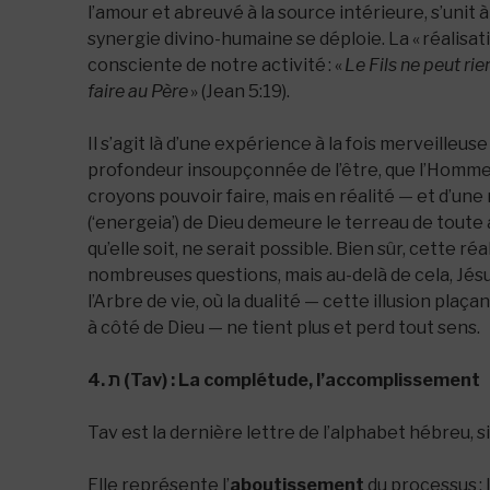
l’amour et abreuvé à la source intérieure, s’unit
synergie divino-humaine se déploie. La « réalisati
consciente de notre activité : «
Le Fils ne peut rien
faire au Père
» (Jean 5:19).
Il s’agit là d’une expérience à la fois merveilleus
profondeur insoupçonnée de l’être, que l’Homme
croyons pouvoir faire, mais en réalité — et d’un
(‘energeia’) de Dieu demeure le terreau de toute a
qu’elle soit, ne serait possible. Bien sûr, cette ré
nombreuses questions, mais au-delà de cela, Jésus 
l’Arbre de vie, où la dualité — cette illusion p
à côté de Dieu — ne tient plus et perd tout sens.
4. ת (Tav) : La complétude, l’accomplissement
Tav est la dernière lettre de l’alphabet hébreu, s
Elle représente l’
aboutissement
du processus :