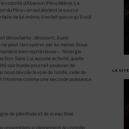
 à la volonté d’Abwoon (Père/Mère). La
on du Père » en soi devient la source
 faire de lui-même, il ne fait que ce qu’il voit
e et déroutante : découvrir, à une
 ne peut rien opérer par lui-même. Nous
e manière bien mystérieuse — l’énergie
ction. Sans Lui, aucune activité, quelle
alité spirituelle pourrait soulever de
LA CITÉ
nous dévoile la voie de l’unité, celle de
laçant l’Homme comme une seconde puissance
igne de plénitude et de sceau final.
 la ressemblance pleinement accomplie,