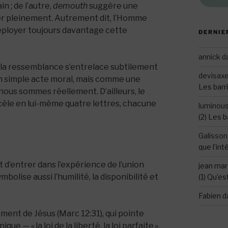
 ; de l’autre,
demouth
suggère une
ner pleinement. Autrement dit, l’Homme
 déployer toujours davantage cette
DERNIE
annick
d
rs la ressemblance s’entrelace subtilement
devisax
simple acte moral, mais comme une
Les barri
nous sommes réellement. D’ailleurs, le
ecèle en lui-même quatre lettres, chacune
luminou
(2) Les b
Galisson
que l’int
 d’entrer dans l’expérience de l’union
jean mar
mbolise aussi l’humilité, la disponibilité et
(1) Qu’es
Fabien
d
ent de Jésus (Marc 12:31), qui pointe
 — « la loi de la liberté, la loi parfaite »,