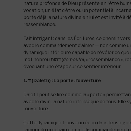
nature profonde de Dieu présente en l’être humain
vocation, un état d’être ou un potentiel à incar
porte déjà la nature divine en lui et est invité à
ressemblance.
Fait intrigant : dans les Écritures, ce chemin ve
avec le commandement d’aimer — non comme un 
dynamique intérieure capable de révéler ce que 
mot hébreu דְּמוּת (
demouth
), « ressemblance », r
évoquant une étape sur ce sentier intérieur :
1. ד (Daleth) : La porte, l’ouverture
Daleth peut se lire comme la « porte » permettant
avec le divin, la nature intrinsèque de tous. Elle sy
l’ouverture.
Cette dynamique trouve un écho dans l’enseignem
l’amour du prochain comme
le
commandement unique