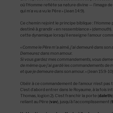
où l’Homme reflète sa nature divine — l’image de Dieu
qui m’a vu a vu le Père » (Jean 14:9).
Ce chemin rejoint le principe biblique : l’Homme po
destiné à grandir « en ressemblance » (
demouth
)
cette dynamique lorsqu’il enseigne l’amour com
«
Comme le Père m’a aimé, j’ai demeuré dans son 
Demeurez dans mon amour.
Si vous gardez mes commandements, vous deme
de même que j’ai gardé les commandements de m
et que je demeure dans son amour.
» (Jean 15:9-10
Obéir à ce commandement de l’amour n’est pas tan
C’est d’abord entrer dans le Royaume, à la fois int
Thomas, logion 2). C’est franchir la porte (
daleth
reliant au Père (
vav
), jusqu’à l’accomplissement (