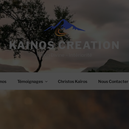
KAINOS CREATION
Union Divine – Intériorité
nos
Témoignages
Christos Kaïros
Nous Contacter