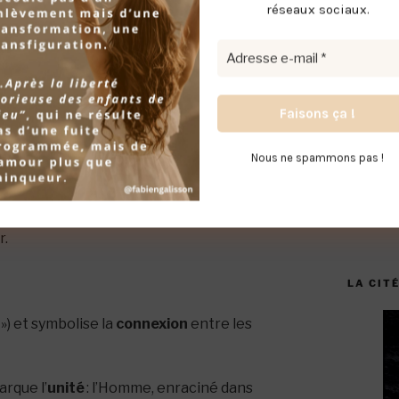
i nous anime ou nous fait réagir
réseaux sociaux
.
onyme de passivité ; elle requiert une
dans la connaissance de soi. Ce travail
t de la perception,
une vraie
pprendre à se connaître
;
et cette
econnaissance de l’essence divine qui
rience des matrices intérieures —
Nous ne spammons pas !
éter l’amour envers notre prochain depuis
nt à notre insu, nous entretenons un jeu de
on, subtilement centré sur nous-mêmes
r.
LA CITÉ
») et symbolise la
connexion
entre les
arque l’
unité
: l’Homme, enraciné dans