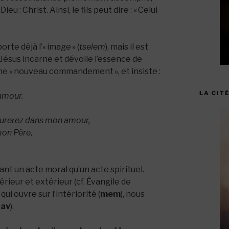
 : Christ. Ainsi, le fils peut dire : « Celui
rte déjà l’« image » (
tselem
), mais il est
. Jésus incarne et dévoile l’essence de
me « nouveau commandement », et insiste :
LA CITÉ
amour.
urerez dans mon amour,
on Père,
)
t un acte moral qu’un acte spirituel.
érieur et extérieur (cf. Évangile de
) qui ouvre sur l’intériorité (
mem
), nous
tav
).