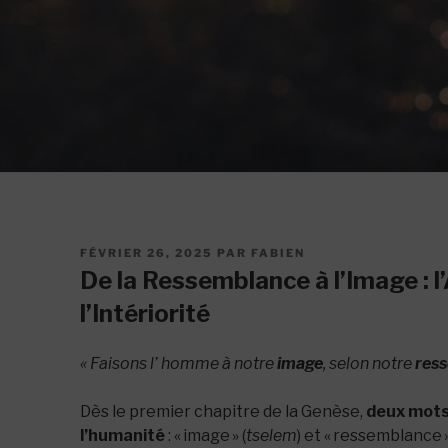
PUBLIÉ
FÉVRIER 26, 2025
PAR
FABIEN
LE
De la Ressemblance à l’Image :
l’Intériorité
« Faisons l’ homme à notre
image
, selon notre
res
Dès le premier chapitre de la Genèse,
deux mots-
l’humanité
: « image » (
tselem
) et « ressemblance »