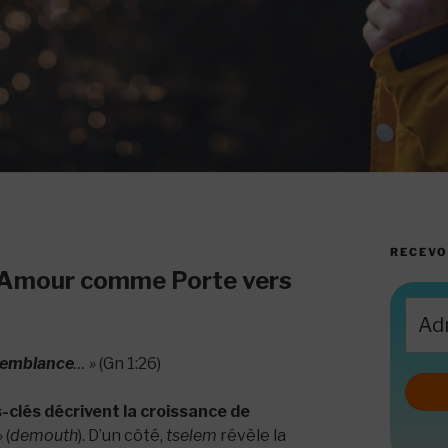
RECEVO
 l’Amour comme Porte vers
semblance
… »
(Gn 1:26)
clés décrivent la croissance de
 (
demouth
). D’un côté,
tselem
révèle la