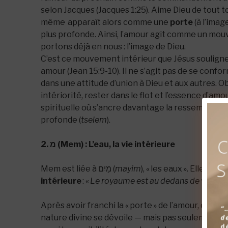
selon Jacques (Jacques 1:25). Aime Dieu de tout 
même
apparaît alors comme une
porte
(à l’imag
plus profonde. Ainsi, l’amour agit comme un mouv
portons déjà en nous : l’image de Dieu.
C’est ce mouvement intérieur que Jésus souligne
amour (Jean 15:9-10). Il ne s’agit pas de se confo
dans une attitude d’union à Dieu et aux autres. Obé
intériorité, rester dans le flot et l’essence d’am
spirituelle où s’ancre davantage la ressemblance
profonde (
tselem
).
2. מ (Mem) : L’eau, la vie intérieure
Mem est liée à מַיִם (
mayim
), « les eaux ». Elle évoq
intérieure
: «
Le royaume est au dedans de vous
» 
Après avoir franchi la « porte » de l’amour, on dé
nature divine se dévoile — mais pas seulement :