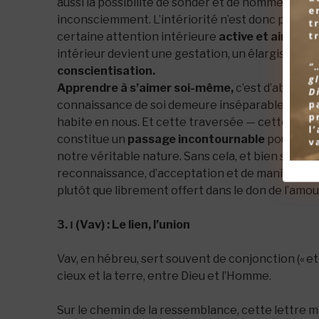
aussi la possibilité de sonder et de nommer ce qu
inconsciemment. L’intériorité n’est donc pas syn
certaine attention intérieure
active et aimante
intérieur devient une gestation, un élargissemen
conscientisation.
Apprendre à s’aimer soi-même,
c’est d’abord a
connaissance de soi demeure inséparable de la r
habite en nous. Et cette traversée — cette expé
constitue un
passage incontournable
pour refl
notre véritable nature. Sans cela, et bien souve
reconnaissance, d’acceptation et de manipulati
plutôt que librement offert dans le don de l’amou
3. ו (Vav) : Le lien, l’union
Vav, en hébreu, sert souvent de conjonction (« et 
cieux et la terre, entre Dieu et l’Homme.
Sur le chemin de la ressemblance, cette lettre m