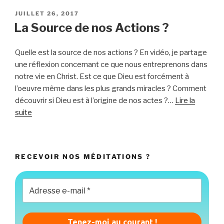
seule
joie
PUBLIÉ
JUILLET 26, 2017
LE
possible
La Source de nos Actions ?
sur
terre…
Quelle est la source de nos actions ? En vidéo, je partage
« Alexander
une réflexion concernant ce que nous entreprenons dans
Schmemann »”
notre vie en Christ. Est ce que Dieu est forcément à
l’oeuvre même dans les plus grands miracles ? Comment
découvrir si Dieu est à l’origine de nos actes ?…
Lire la
“La
suite
Source
de
nos
RECEVOIR NOS MÉDITATIONS ?
Actions
?”