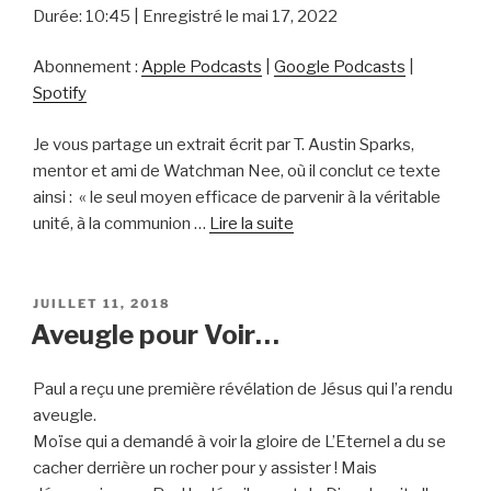
Durée: 10:45
|
Enregistré le mai 17, 2022
Abonnement :
Apple Podcasts
|
Google Podcasts
|
Spotify
Je vous partage un extrait écrit par T. Austin Sparks,
mentor et ami de Watchman Nee, où il conclut ce texte
ainsi :
« le seul moyen efficace de parvenir à la véritable
“« La
unité, à la communion …
Lire la suite
véritable
unité
:
PUBLIÉ
JUILLET 11, 2018
LE
l’amour
Aveugle pour Voir…
des
cieux »
Paul a reçu une première révélation de Jésus qui l’a rendu
(T.Austin
aveugle.
Sparks)”
Moïse qui a demandé à voir la gloire de L’Eternel a du se
cacher derrière un rocher pour y assister ! Mais