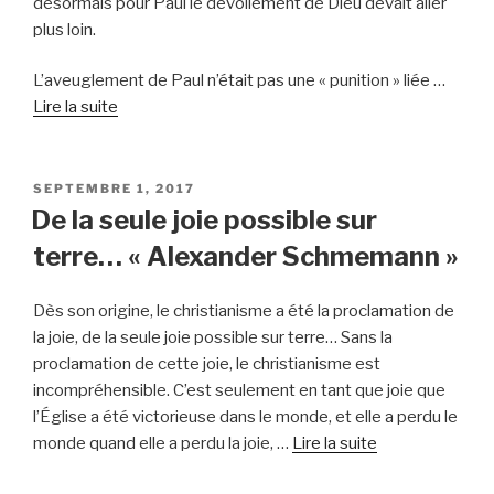
désormais pour Paul le dévoilement de Dieu devait aller
plus loin.
L’aveuglement de Paul n’était pas une « punition » liée …
“Aveugle
Lire la suite
pour
Voir…”
PUBLIÉ
SEPTEMBRE 1, 2017
LE
De la seule joie possible sur
terre… « Alexander Schmemann »
Dès son origine, le christianisme a été la proclamation de
la joie, de la seule joie possible sur terre… Sans la
proclamation de cette joie, le christianisme est
incompréhensible. C’est seulement en tant que joie que
l’Église a été victorieuse dans le monde, et elle a perdu le
“De
monde quand elle a perdu la joie, …
Lire la suite
la