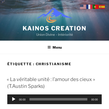
Aller
au
contenu
principal
KAINOS CREATION
Union Divine – Intériorité
Menu
ÉTIQUETTE :
CHRISTIANISME
« La véritable unité : l’amour des cieux »
(T.Austin Sparks)
Lecteur
00:00
00:00
audio